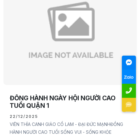
ĐỒNG HÀNH NGÀY HỘI NGƯỜI CAO
TUỔI QUẬN 1
22/12/2025
VIÊN THÌA CANH GIẢO CỔ LAM - ĐẠI ĐỨC MẠNHĐỒNG
HÀNH NGƯỜI CAO TUỔI SỐNG VUI - SỐNG KHỎE