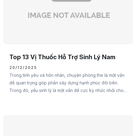
Top 13 Vị Thuốc Hỗ Trợ Sinh Lý Nam
20/12/2025
Trong tình yêu và hôn nhân, chuyện phòng the là một vấn
đề quan trọng góp phần xây dựng hạnh phúc đôi bên.
Trong đó, yếu sinh lý là một vấn đề cực kỳ nhức nhối cho
cánh mày râu. Do đó, Đại Đức Mạnh Pharma sẽ cung cấp
cho các bạn các vị thuốc hỗ trợ sinh lý nam hy vọng sẽ
giúp cánh mày râu lấy lại tự tin của mình.