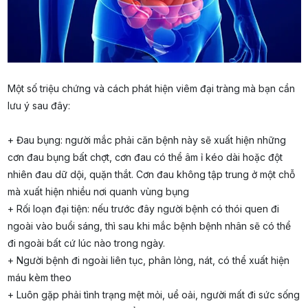
Một số triệu chứng và cách phát hiện viêm đại tràng mà bạn cần
lưu ý sau đây:
+ Đau bụng: người mắc phải căn bệnh này sẽ xuất hiện những
cơn đau bụng bất chợt, cơn đau có thể âm ỉ kéo dài hoặc đột
nhiên đau dữ dội, quặn thắt. Cơn đau không tập trung ở một chỗ
mà xuất hiện nhiều nơi quanh vùng bụng
+ Rối loạn đại tiện: nếu trước đây người bệnh có thói quen đi
ngoài vào buổi sáng, thì sau khi mắc bệnh bệnh nhân sẽ có thể
đi ngoài bất cứ lúc nào trong ngày.
+ Người bệnh đi ngoài liên tục, phân lỏng, nát, có thể xuất hiện
máu kèm theo
+ Luôn gặp phải tình trạng mệt mỏi, uể oải, người mất đi sức sống