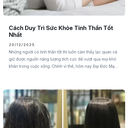
Cách Duy Trì Sức Khỏe Tinh Thần Tốt
Nhất
20/12/2025
Những người có tinh thần tốt thì luôn cảm thấy lạc quan và
giữ được nguồn năng lượng tích cực để vượt qua mọi khó
khăn trong cuộc sống. Chính vì thế, hôm nay Đại Đức Mạnh
Pharma muốn chia sẻ đến bạn cách duy trì sức khỏe tinh
thần tốt nhất ngay trong bài viết này để bạn luôn giữ được
tâm trạng lạc quan và có ý chí vượt qua những rào cản
trong cuộc sống.