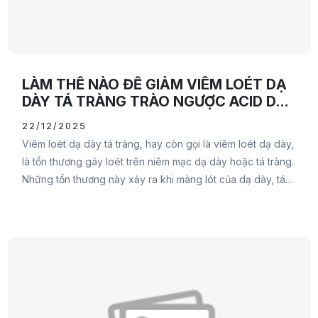
LÀM THẾ NÀO ĐỂ GIẢM VIÊM LOÉT DẠ
DÀY TÁ TRÀNG TRÀO NGƯỢC ACID DẠ
DÀY
22/12/2025
Viêm loét dạ dày tá tràng, hay còn gọi là viêm loét dạ dày,
là tổn thương gây loét trên niêm mạc dạ dày hoặc tá tràng.
Những tổn thương này xảy ra khi màng lót của dạ dày, tá
tràng bị thủng và mô bên dưới bị lộ ra.