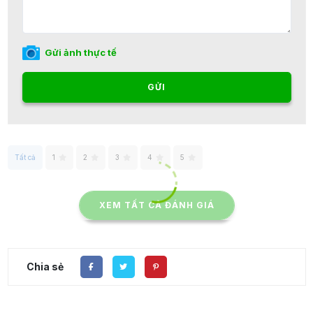
Gửi ảnh thực tế
GỬI
Tất cả
1
2
3
4
5
XEM TẤT CẢ ĐÁNH GIÁ
Chia sẻ