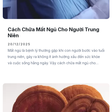
Cách Chữa Mất Ngủ Cho Người Trung
Niên
20/12/2025
Mất ngủ là bệnh lý thường gặp khi con người bước vào tuổi
trung niên, gây ra không ít ảnh hưởng xấu đến sức khỏe
và cuộc sống hằng ngày. Vậy cách chữa mất ngủ cho
người trung niên như thế nào? Cùng Đại Đức Mạnh
Pharma theo dõi ngay bài viết sau để tìm ra giải pháp hiệu
quả nhất bạn nhé.