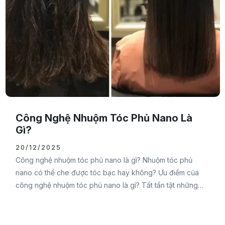
Công Nghệ Nhuộm Tóc Phủ Nano Là
Gì?
20/12/2025
Công nghệ nhuộm tóc phủ nano là gì? Nhuộm tóc phủ
nano có thể che được tóc bạc hay không? Ưu điểm của
công nghệ nhuộm tóc phủ nano là gì? Tất tần tật những
thắc mắc của bạn sẽ được Đại Đức Mạnh Pharma chia sẻ
chi tiết trong bài viết sau đây, cùng theo dõi nhé.