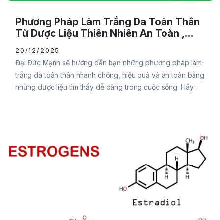
Phương Pháp Làm Trắng Da Toàn Thân
Từ Dược Liệu Thiên Nhiên An Toàn ,
HIệu Quả
20/12/2025
Đại Đức Mạnh sẽ hướng dẫn bạn những phương pháp làm
trắng da toàn thân nhanh chóng, hiệu quả và an toàn bằng
những dược liệu tìm thấy dễ dàng trong cuộc sống. Hãy
cùng tham khảo nội dung sau để biết cách thực hiện chi
tiết nhằm mang đến làn da trắng sáng, đầy sức sống bạn
nhé. Vì sao làn da bị sạm đen?