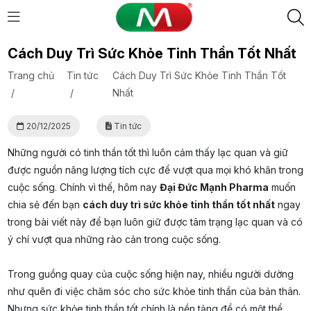
Cách Duy Trì Sức Khỏe Tinh Thần Tốt Nhất
Trang chủ
Tin tức
Cách Duy Trì Sức Khỏe Tinh Thần Tốt
/
/
Nhất
20/12/2025
Tin tức
Những người có tinh thần tốt thì luôn cảm thấy lạc quan và giữ
được nguồn năng lượng tích cực để vượt qua mọi khó khăn trong
cuộc sống. Chính vì thế, hôm nay
Đại Đức Mạnh Pharma
muốn
chia sẻ đến bạn
cách duy trì sức khỏe tinh thần tốt nhất
ngay
trong bài viết này để bạn luôn giữ được tâm trạng lạc quan và có
ý chí vượt qua những rào cản trong cuộc sống.
Trong guồng quay của cuộc sống hiện nay, nhiều người dường
như quên đi việc chăm sóc cho sức khỏe tinh thần của bản thân.
Nhưng sức khỏe tinh thần tốt chính là nền tảng để có một thể