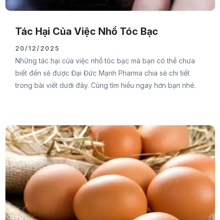
Tác Hại Của Việc Nhổ Tóc Bạc
20/12/2025
Những tác hại của việc nhổ tóc bạc mà bạn có thể chưa
biết đến sẽ được Đại Đức Mạnh Pharma chia sẻ chi tiết
trong bài viết dưới đây. Cùng tìm hiểu ngay hơn bạn nhé.