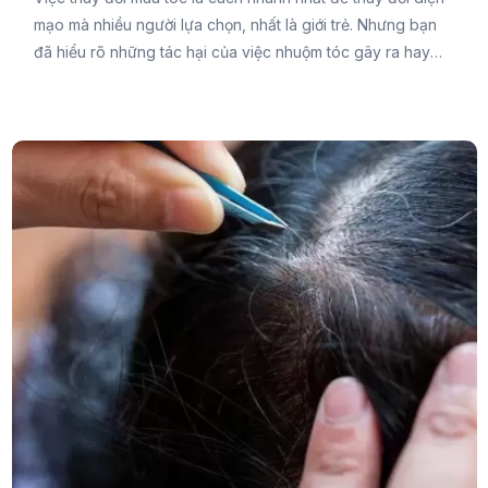
mạo mà nhiều người lựa chọn, nhất là giới trẻ. Nhưng bạn
đã hiểu rõ những tác hại của việc nhuộm tóc gây ra hay
chưa? Nếu chưa thì hãy cùng Đại Đức Mạnh Pharma tham
khảo bài viết sau đây.