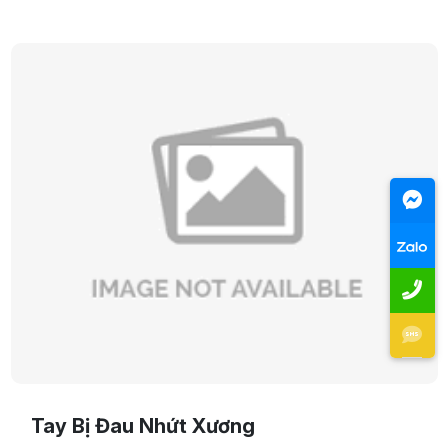
Tay Bị Đau Nhứt Xương