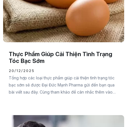
Thực Phẩm Giúp Cải Thiện Tình Trạng
Tóc Bạc Sớm
20/12/2025
Tổng hợp các loại thực phẩm giúp cải thiện tình trạng tóc
bạc sớm sẽ được Đại Đức Mạnh Pharma gửi đến bạn qua
bài viết sau đây. Cùng tham khảo để cân nhắc thêm vào
thực đơn mỗi ngày của mình để cung cấp đầy đủ dưỡng
chất cho tóc chắc khỏe và giảm tình trạng bạc tóc bạn
nhé.