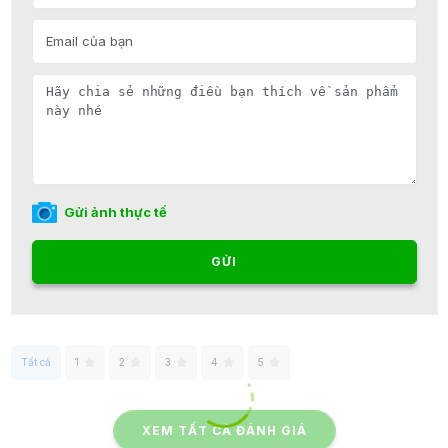
Gửi ảnh thực tế
GỬI
Tất cả
1
2
3
4
5
XEM TẤT CẢ ĐÁNH GIÁ