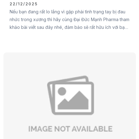
22/12/2025
Nếu bạn đang rất lo lắng vì gặp phải tình trạng tay bị đau
nhức trong xương thì hãy cùng Đại Đức Mạnh Pharma tham
khảo bài viết sau đây nhé, đảm bảo sẽ rất hữu ích với bạn
đấy.