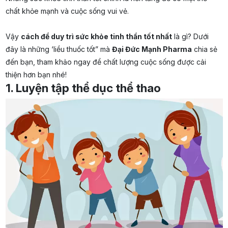
chất khỏe mạnh và cuộc sống vui vẻ.
Vậy
cách để duy trì sức khỏe tinh thần tốt nhất
là gì? Dưới
đây là những ‘liều thuốc tốt” mà
Đại Đức Mạnh Pharma
chia sẻ
đến bạn, tham khảo ngay để chất lượng cuộc sống được cải
thiện hơn bạn nhé!
1. Luyện tập thể dục thể thao