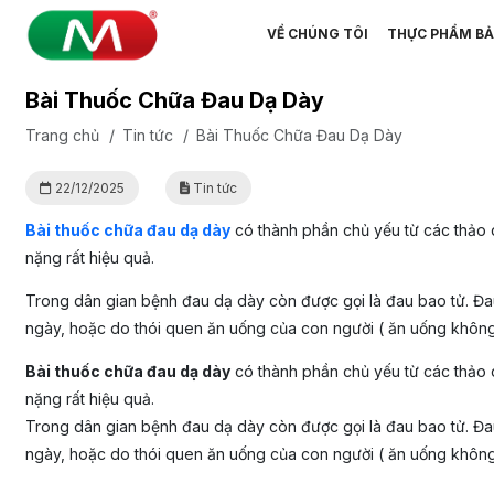
VỀ CHÚNG TÔI
THỰC PHẨM BẢ
Bài Thuốc Chữa Đau Dạ Dày
Trang chủ
/
Tin tức
/
Bài Thuốc Chữa Đau Dạ Dày
22/12/2025
Tin tức
Bài thuốc chữa đau dạ dày
có thành phần chủ yếu từ các thảo dư
nặng rất hiệu quả.
Trong dân gian bệnh đau dạ dày còn được gọi là đau bao tử. Đau 
ngày, hoặc do thói quen ăn uống của con người ( ăn uống không 
Bài thuốc chữa đau dạ dày
có thành phần chủ yếu từ các thảo dư
nặng rất hiệu quả.
Trong dân gian bệnh đau dạ dày còn được gọi là đau bao tử. Đau 
ngày, hoặc do thói quen ăn uống của con người ( ăn uống không 