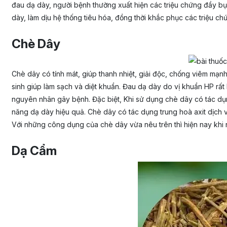
đau dạ dày, người bệnh thường xuất hiện các triệu chứng đầy bụn
dày, làm dịu hệ thống tiêu hóa, đồng thời khắc phục các triệu chứ
Chè Dây
Chè dây có tính mát, giúp thanh nhiệt, giải độc, chống viêm mạn
sinh giúp làm sạch và diệt khuẩn. Đau dạ dày do vị khuẩn HP rất 
nguyên nhân gây bệnh. Đặc biệt, Khi sử dụng chè dây có tác dụn
năng dạ dày hiệu quả. Chè dây có tác dụng trung hoà axit dịch v
Với những công dụng của chè dây vừa nêu trên thì hiện nay khi n
Dạ Cẩm