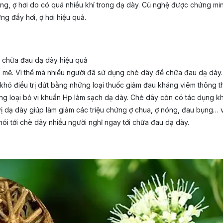
g, ợ hơi do có quá nhiều khí trong dạ dày. Củ nghệ được chứng minh
ng đầy hơi, ợ hơi hiệu quả.
h mẽ. Vì thế mà nhiều người đã sử dụng chè dây để chữa đau dạ dày.
khó điều trị dứt bằng những loại thuốc giảm đau kháng viêm thông thườ
g loại bỏ vi khuẩn Hp làm sạch dạ dày. Chè dây còn có tác dụng khá
ị dạ dày giúp làm giảm các triệu chứng ợ chua, ợ nóng, đau bụng… v
ói tới chè dây nhiều người nghĩ ngay tới chữa đau dạ dày.