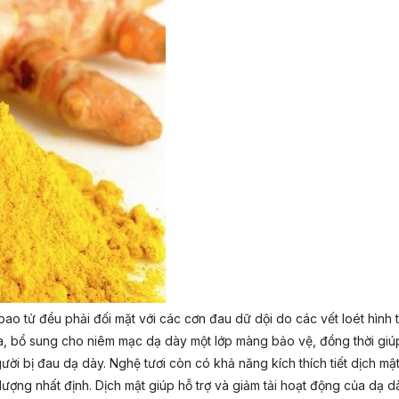
ao tử đều phải đối mặt với các cơn đau dữ dội do các vết loét hình 
, bổ sung cho niêm mạc dạ dày một lớp màng bảo vệ, đồng thời giúp c
ười bị đau dạ dày. Nghệ tươi còn có khả năng kích thích tiết dịch mậ
ợng nhất định. Dịch mật giúp hỗ trợ và giảm tải hoạt động của dạ dày,