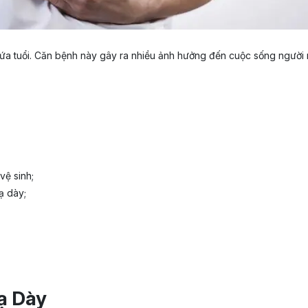
a tuổi. Căn bệnh này gây ra nhiều ảnh hưởng đến cuộc sống người mắc
ệ sinh;
ạ dày;
Dạ Dày