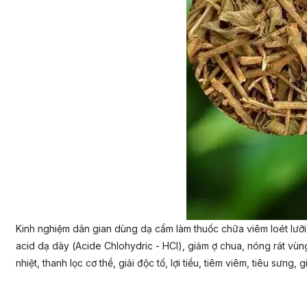
Kinh nghiệm dân gian dùng dạ cẩm làm thuốc chữa viêm loét lưỡi 
acid dạ dày (Acide Chlohydric - HCI), giảm ợ chua, nóng rát vùng t
nhiệt, thanh lọc cơ thể, giải độc tố, lợi tiểu, tiêm viêm, tiêu sưng