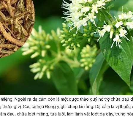
miệng. Ngoài ra dạ cẩm còn là một dược thảo quý hỗ trợ chữa đau dạ
hượng vị. Các tài liệu Đông y ghi chép lại rằng: Dạ cẩm là vị thuốc c
, giảm đau, chữa loét miệng, tưa lưỡi, làm lành vết loét dạ dày, trung 