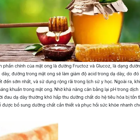
ành phần chính của mật ong là đường Fructoz và Glucoz, là dạng đườ
dày, đường trong mật ong sẽ làm giảm độ acid trong dạ dày, do đó 
ết đến sớm nhất, và sử dụng rộng rãi trong lịch sử y học. Ngoài ra,
kháng khuẩn trong mật ong. Nhờ khả năng cân bằng lại pH trong dịc
ời đau dạ dày thường khó hấp thu dưỡng chất do hệ tiêu hóa bị tổn t
thể được bổ sung dưỡng chất cần thiết và phục hồi sức khỏe nhanh ch