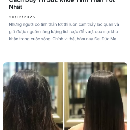
Cách Duy Trì Sức Khỏe Tinh Thần Tốt
Nhất
20/12/2025
Những người có tinh thần tốt thì luôn cảm thấy lạc quan và
giữ được nguồn năng lượng tích cực để vượt qua mọi khó
khăn trong cuộc sống. Chính vì thế, hôm nay Đại Đức Mạnh
Pharma muốn chia sẻ đến bạn cách duy trì sức khỏe tinh
thần tốt nhất ngay trong bài viết này để bạn luôn giữ được
tâm trạng lạc quan và có ý chí vượt qua những rào cản
trong cuộc sống.