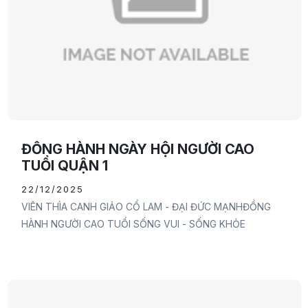
ĐỒNG HÀNH NGÀY HỘI NGƯỜI CAO
TUỔI QUẬN 1
22/12/2025
VIÊN THÌA CANH GIẢO CỔ LAM - ĐẠI ĐỨC MẠNHĐỒNG
HÀNH NGƯỜI CAO TUỔI SỐNG VUI - SỐNG KHỎE