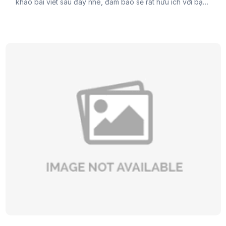
khảo bài viết sau đây nhé, đảm bảo sẽ rất hữu ích với bạn
đấy.