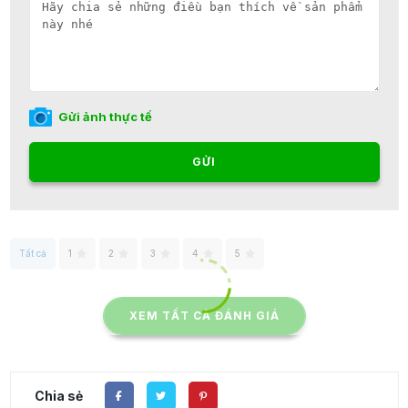
Gửi ảnh thực tế
GỬI
Tất cả
1
2
3
4
5
XEM TẤT CẢ ĐÁNH GIÁ
Chia sẻ