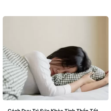
trong bài viết sau đây. Đừng bỏ lỡ nhé.