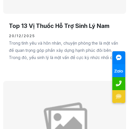
Top 13 Vị Thuốc Hỗ Trợ Sinh Lý Nam
20/12/2025
Trong tình yêu và hôn nhân, chuyện phòng the là một vấn
đề quan trọng góp phần xây dựng hạnh phúc đôi bên.
Trong đó, yếu sinh lý là một vấn đề cực kỳ nhức nhối cho
cánh mày râu. Do đó, Đại Đức Mạnh Pharma sẽ cung cấp
cho các bạn các vị thuốc hỗ trợ sinh lý nam hy vọng sẽ
giúp cánh mày râu lấy lại tự tin của mình.