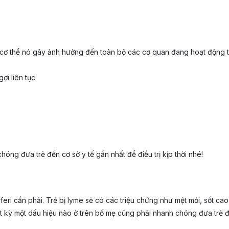
g cơ thể nó gây ảnh hưởng đến toàn bộ các cơ quan đang hoạt động t
ơi liên tục
óng đưa trẻ đến cơ sở y tế gần nhất để điều trị kịp thời nhé!
eri cắn phải. Trẻ bị lyme sẽ có các triệu chứng như mệt mỏi, sốt cao
bất kỳ một dấu hiệu nào ở trên bố mẹ cũng phải nhanh chóng đưa trẻ 