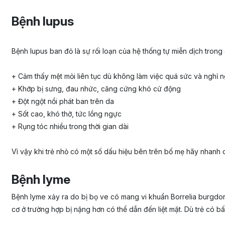
Bệnh lupus
Bệnh lupus ban đỏ là sự rối loạn của hệ thống tự miễn dịch tron
+ Cảm thấy mệt mỏi liên tục dù không làm việc quá sức và nghỉ ng
+ Khớp bị sưng, đau nhức, căng cứng khó cử động
+ Đột ngột nổi phát ban trên da
+ Sốt cao, khó thở, tức lồng ngực
+ Rụng tóc nhiều trong thời gian dài
Vì vậy khi trẻ nhỏ có một số dấu hiệu bên trên bố mẹ hãy nhanh ch
Bệnh lyme
Bệnh lyme xảy ra do bị bọ ve có mang vi khuẩn Borrelia burgdorf
cơ ở trường hợp bị nặng hơn có thể dẫn đến liệt mặt. Dù trẻ có 