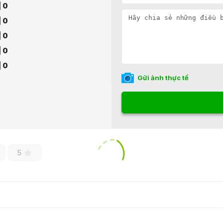
| 0
| 0
| 0
| 0
| 0
Gửi ảnh thực tế
5