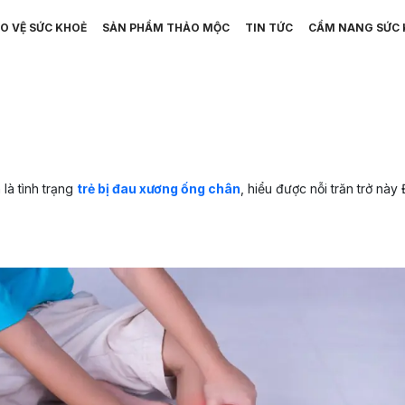
O VỆ SỨC KHOẺ
SẢN PHẨM THẢO MỘC
TIN TỨC
CẨM NANG SỨC 
là tình trạng
trẻ bị đau xương ống chân
, hiểu được nỗi trăn trở này