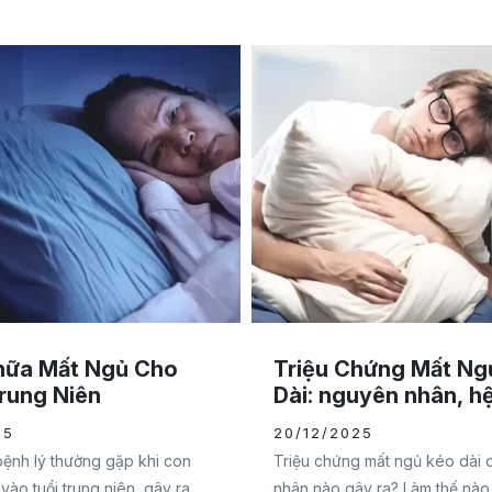
hữa Mất Ngủ Cho
Triệu Chứng Mất Ng
rung Niên
Dài: nguyên nhân, h
cách khắc phục
25
20/12/2025
bệnh lý thường gặp khi con
Triệu chứng mất ngủ kéo dài
vào tuổi trung niên, gây ra
nhân nào gây ra? Làm thế nào