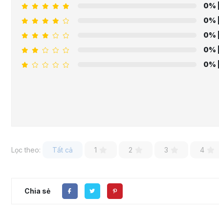
0%
0%
0%
0%
0%
Lọc theo:
Tất cả
1
2
3
4
Chia sẻ