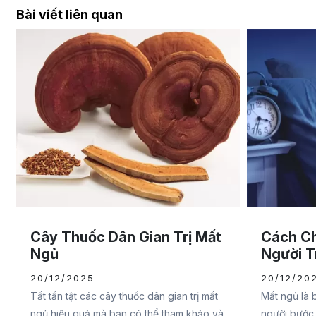
Bài viết liên quan
Cây Thuốc Dân Gian Trị Mất
Cách C
Ngủ
Người T
20/12/2025
20/12/20
Tất tần tật các cây thuốc dân gian trị mất
Mất ngủ là 
ngủ hiệu quả mà bạn có thể tham khảo và
người bước 