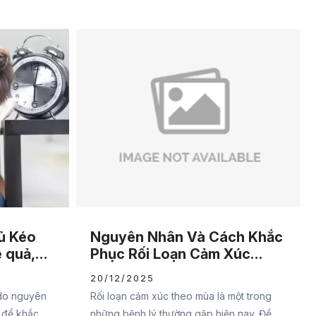
ủ Kéo
Nguyên Nhân Và Cách Khắc
ệ quả,
Phục Rối Loạn Cảm Xúc
Theo Mùa
20/12/2025
 do nguyên
Rối loạn cảm xúc theo mùa là một trong
 để khắc
những bệnh lý thường gặp hiện nay. Để