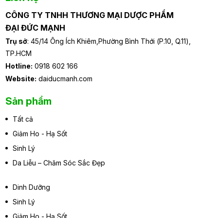
CÔNG TY TNHH THƯƠNG MẠI DƯỢC PHẨM
ĐẠI ĐỨC MẠNH
Trụ sở
: 45/14 Ông Ích Khiêm,Phường Bình Thới (P.10, Q.11),
TP.HCM
Hotline:
0918 602 166
Website:
daiducmanh.com
Sản phẩm
Tất cả
Giảm Ho - Hạ Sốt
Sinh Lý
Da Liễu – Chăm Sóc Sắc Đẹp
Dinh Dưỡng
Sinh Lý
Giảm Ho - Hạ Sốt