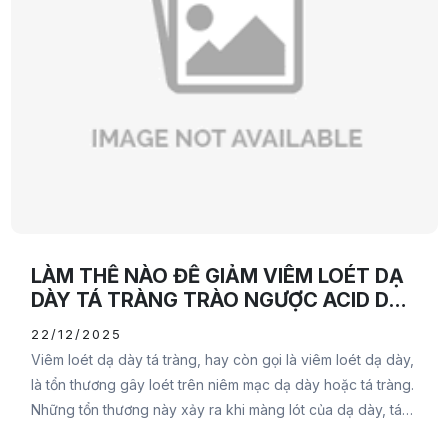
LÀM THẾ NÀO ĐỂ GIẢM VIÊM LOÉT DẠ
DÀY TÁ TRÀNG TRÀO NGƯỢC ACID DẠ
DÀY
22/12/2025
Viêm loét dạ dày tá tràng, hay còn gọi là viêm loét dạ dày,
là tổn thương gây loét trên niêm mạc dạ dày hoặc tá tràng.
Những tổn thương này xảy ra khi màng lót của dạ dày, tá
tràng bị thủng và mô bên dưới bị lộ ra.