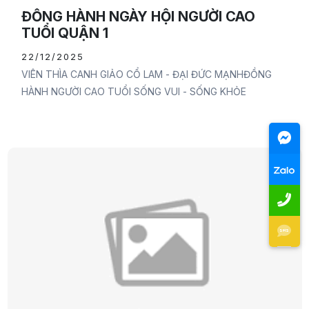
ĐỒNG HÀNH NGÀY HỘI NGƯỜI CAO
TUỔI QUẬN 1
22/12/2025
VIÊN THÌA CANH GIẢO CỔ LAM - ĐẠI ĐỨC MẠNHĐỒNG
HÀNH NGƯỜI CAO TUỔI SỐNG VUI - SỐNG KHỎE