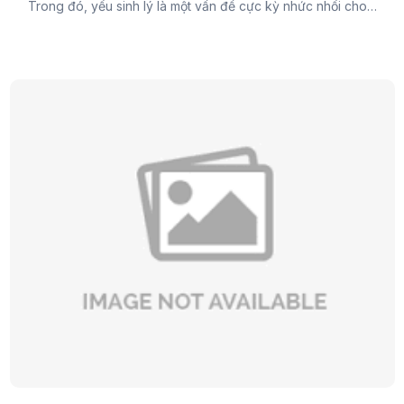
Trong đó, yếu sinh lý là một vấn đề cực kỳ nhức nhối cho
cánh mày râu. Do đó, Đại Đức Mạnh Pharma sẽ cung cấp
cho các bạn các vị thuốc hỗ trợ sinh lý nam hy vọng sẽ
giúp cánh mày râu lấy lại tự tin của mình.