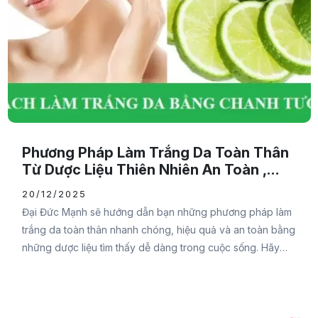
Phương Pháp Làm Trắng Da Toàn Thân
Từ Dược Liệu Thiên Nhiên An Toàn ,
HIệu Quả
20/12/2025
Đại Đức Mạnh sẽ hướng dẫn bạn những phương pháp làm
trắng da toàn thân nhanh chóng, hiệu quả và an toàn bằng
những dược liệu tìm thấy dễ dàng trong cuộc sống. Hãy
cùng tham khảo nội dung sau để biết cách thực hiện chi
tiết nhằm mang đến làn da trắng sáng, đầy sức sống bạn
nhé. Vì sao làn da bị sạm đen?