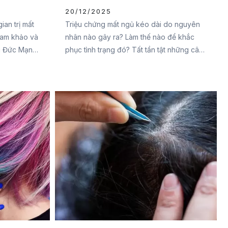
cách khắc phục
20/12/2025
ian trị mất
Triệu chứng mất ngủ kéo dài do nguyên
ham khảo và
nhân nào gây ra? Làm thế nào để khắc
i Đức Mạnh
phục tình trạng đó? Tất tần tật những câu
 viết sau
hỏi của bạn sẽ được Đại Đức Mạnh
ạn nhé.
Pharma giải đáp trong bài viết sau đây.
Đừng bỏ lỡ nhé.