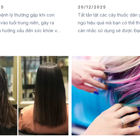
25
20/12/2025
bệnh lý thường gặp khi con
Tất tần tật các cây thuốc dân g
vào tuổi trung niên, gây ra
ngủ hiệu quả mà bạn có thể t
h hưởng xấu đến sức khỏe và
cân nhắc sử dụng sẽ được Đạ
hằng ngày. Vậy cách chữa mất
Pharma chia sẻ ngay trong bài
ời trung niên như thế nào?
đây. Cùng tham khảo ngay b
ức Mạnh Pharma theo dõi
t sau để tìm ra giải pháp hiệu
n nhé.