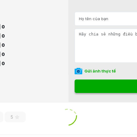
| 0
| 0
| 0
| 0
| 0
Gửi ảnh thực tế
5