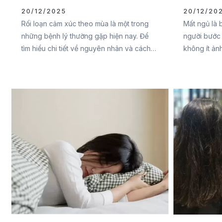
Theo Mùa
20/12/2025
20/12/20
Rối loạn cảm xúc theo mùa là một trong
Mất ngủ là 
những bệnh lý thường gặp hiện nay. Để
người bước 
tìm hiểu chi tiết về nguyên nhân và cách
không ít ản
khắc phục chứng rối loạn cảm xúc theo
cuộc sống 
mùa, hãy cùng Đại Đức Mạnh
ngủ cho ngư
Pharma tham khảo qua bài viết sau bạn
Cùng Đại Đ
nhé.
ngay bài viế
quả nhất bạ