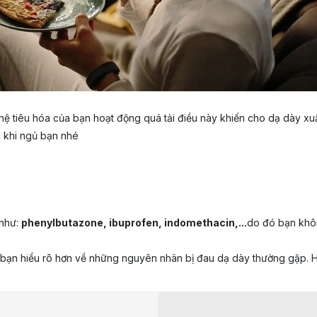
 hệ tiêu hóa của bạn hoạt động quá tải điều này khiến cho dạ dày x
c khi ngủ bạn nhé
 như:
phenylbutazone, ibuprofen, indomethacin,...
do đó bạn khôn
 bạn hiểu rõ hơn về những nguyên nhân bị đau dạ dày thường gặp. H