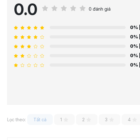
0.0
0 đánh giá
0%
0%
0%
0%
0%
Lọc theo:
Tất cả
1
2
3
4