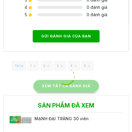
4
0 đánh giá
5
0 đánh giá
GỬI ĐÁNH GIÁ CỦA BẠN
Tất cả
1
2
3
4
5
XEM TẤT CẢ ĐÁNH GIÁ
SẢN PHẨM ĐÃ XEM
MẠNH ĐẠI TRÀNG 30 viên