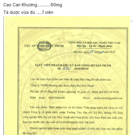
Cao Can Khương...............60mg
Tá dược vừa đủ .......1 viên