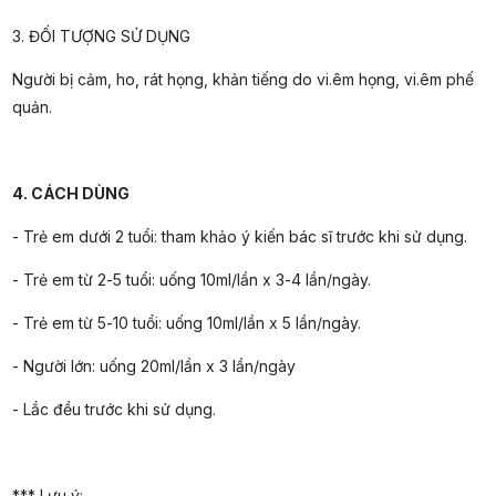
3. ĐỐI TƯỢNG SỬ DỤNG
Người bị cảm, ho, rát họng, khản tiếng do vi.êm họng, vi.êm phế
quản.
4. CÁCH DÙNG
- Trẻ em dưới 2 tuổi: tham khảo ý kiến bác sĩ trước khi sử dụng.
- Trẻ em từ 2-5 tuổi: uống 10ml/lần x 3-4 lần/ngày.
- Trẻ em từ 5-10 tuổi: uống 10ml/lần x 5 lần/ngày.
- Người lớn: uống 20ml/lần x 3 lần/ngày
- Lắc đều trước khi sử dụng.
*** Lưu ý: